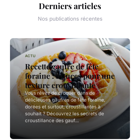
Derniers articles
Nos publications récentes
ACTU
Recette gaufre de fête
foraine : astuces pour une
texture croustillante
Vous rêvez de croquer dans de
délicieuses gaufres de fête foraine,
dorées et surtout, croustillantes à
souhait ? Découvrez les secrets de
croustillance des gauf...