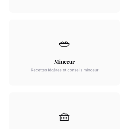
🥗
Minceur
Recettes légères et conseils minceur
🧺