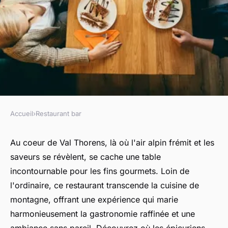
Accueil
›
Restaurant bar
RESTAURANT BAR
Découvrez le meilleur
Au coeur de Val Thorens, là où l'air alpin frémit et les
saveurs se révèlent, se cache une table
restaurant de Val Thorens
incontournable pour les fins gourmets. Loin de
l'ordinaire, ce restaurant transcende la cuisine de
frédérique
•
30 mai 2024
•
3 min de lecture
montagne, offrant une expérience qui marie
harmonieusement la gastronomie raffinée et une