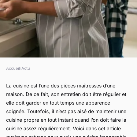
Accueil
›
Actu
ACTU
Quelles sont les astuces pour
La cuisine est l’une des pièces maîtresses d’une
maison. De ce fait, son entretien doit être régulier et
maintenir sa cuisine propre ?
elle doit garder en tout temps une apparence
soignée. Toutefois, il n’est pas aisé de maintenir une
frédérique
•
25 décembre 2023
•
2 min de lecture
cuisine propre en tout instant quand l’on doit faire la
cuisine assez régulièrement. Voici dans cet article