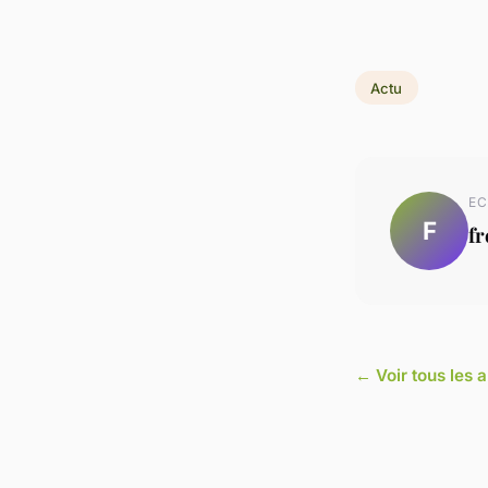
Actu
EC
F
fr
← Voir tous les a