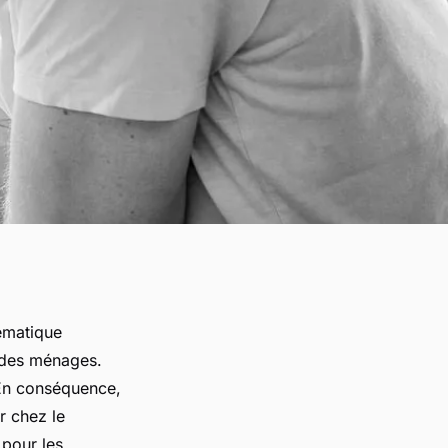
lématique
 des ménages.
 En conséquence,
r chez le
 pour les