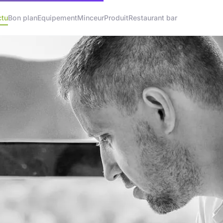
ctu
Bon plan
Equipement
Minceur
Produit
Restaurant bar