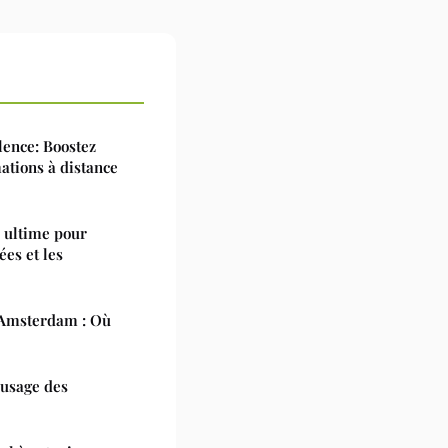
lence: Boostez
ations à distance
e ultime pour
ées et les
à Amsterdam : Où
'usage des