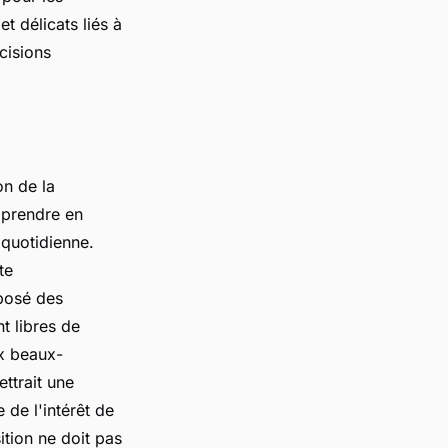
t délicats liés à
cisions
on de la
 prendre en
 quotidienne.
te
oposé des
t libres de
ux beaux-
ttrait une
 de l'intérêt de
ition ne doit pas