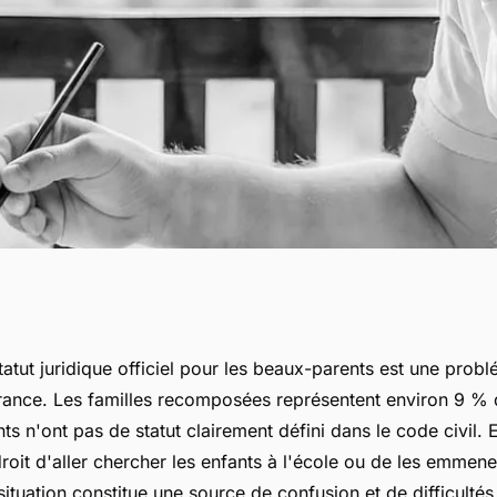
u beau-parent ?
tut juridique officiel pour les beaux-parents est une prob
rance. Les familles recomposées représentent environ 9 %
s n'ont pas de statut clairement défini dans le code civil.
 droit d'aller chercher les enfants à l'école ou de les emmene
ituation constitue une source de confusion et de difficultés