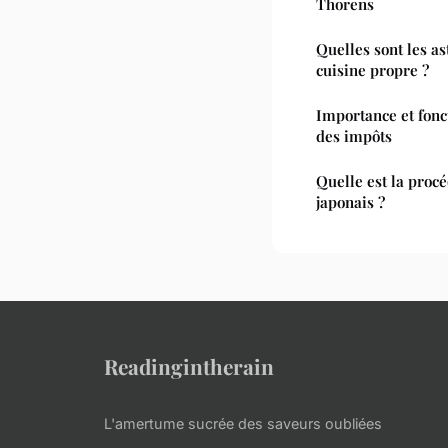
Thorens
Quelles sont les a
cuisine propre ?
Importance et fon
des impôts
Quelle est la proc
japonais ?
Readingintherain
L'amertume sucrée des saveurs oubliées