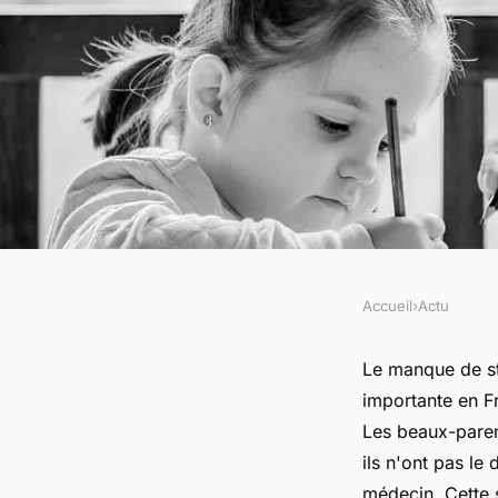
Accueil
›
Actu
ACTU
Quel est le statut d
Le manque de sta
importante en F
Les beaux-parent
frédérique
•
11 juin 2023
•
2 min de lecture
ils n'ont pas le
médecin. Cette s