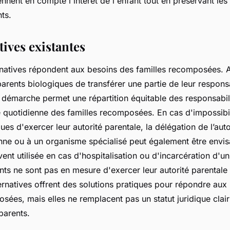
ennent en compte l'intérêt de l'enfant tout en préservant les 
nts.
tives existantes
ernatives répondent aux besoins des familles recomposées. 
parents biologiques de transférer une partie de leur responsa
 démarche permet une répartition équitable des responsabilité
e quotidienne des familles recomposées. En cas d'impossibil
ues d'exercer leur autorité parentale, la délégation de l’auto
nne ou à un organisme spécialisé peut également être envis
vent utilisée en cas d'hospitalisation ou d'incarcération d'u
nts ne sont pas en mesure d'exercer leur autorité parentale
ernatives offrent des solutions pratiques pour répondre aux
sées, mais elles ne remplacent pas un statut juridique clai
parents.